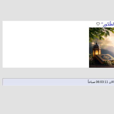
لصُّدُورِ"
🤍