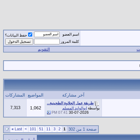
اسم العضو
حفظ البيانات؟
كلمة المرور
ات
التقويم
آخر مشاركة
المواضيع
المشاركات
طريقة عمل الحلاوة الطحينية...
7,313
1,062
بواسطة
ابوالوليد المسلم
07:41 PM
30-07-2026
صفحة 1 من 302
1
2
3
11
51
101
>
Last
»