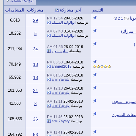
أدوات المنتدى
التقييم
آخر مشاركة
مشاركات
المشاهدات
ونا
‏
12:54 PM
20-03-2026
)
3
2
1
(
6,613
29
بواسطة
ابوالوليد المسلم
 مبارك)
07:43 AM
31-07-2020
18,252
5
بواسطة
ابوالوليد المسلم
)
01:56 AM
28-09-2019
211,284
34
بواسطة
ساره سعيد
05:53 PM
10-04-2018
70,149
18
بواسطة
ahmed2018
01:58 PM
12-03-2018
65,982
18
بواسطة
aml 7ayaty
12:13 AM
26-02-2018
101,363
24
بواسطة
aml 7ayaty
ميزة - متجدد
12:11 AM
26-02-2018
41,563
8
بواسطة
aml 7ayaty
صفات المميزة
11:45 PM
25-02-2018
105,666
26
بواسطة
aml 7ayaty
11:41 PM
25-02-2018
164,792
53