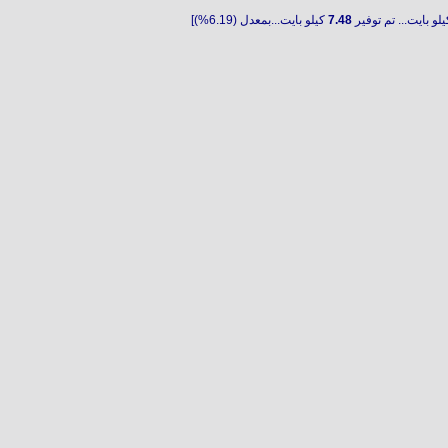
لو بايت... تم توفير
7.48
كيلو بايت...بمعدل (6.19%)]