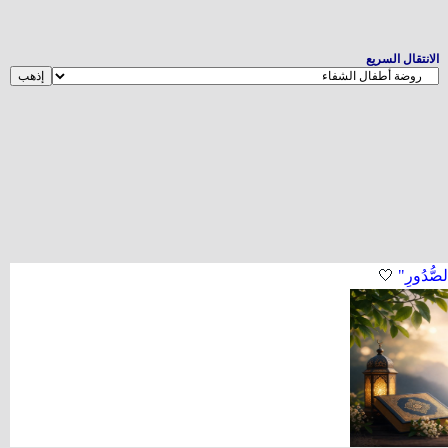
الانتقال السريع
لصُّدُورِ"
🤍