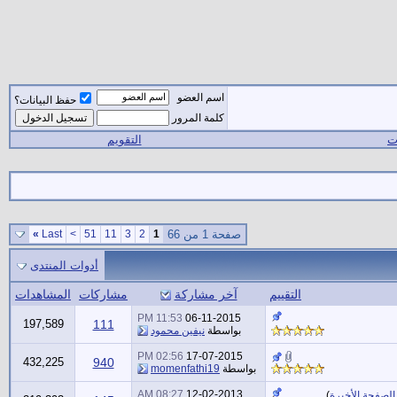
اسم العضو
حفظ البيانات؟
كلمة المرور
ات
التقويم
صفحة 1 من 66
1
2
3
11
51
>
Last
»
أدوات المنتدى
التقييم
آخر مشاركة
مشاركات
المشاهدات
11:53 PM
06-11-2015
197,589
111
بواسطة
نيفين محمود
02:56 PM
17-07-2015
432,225
940
بواسطة
momenfathi19
08:27 AM
12-02-2013
الصفحة الأخيرة
)