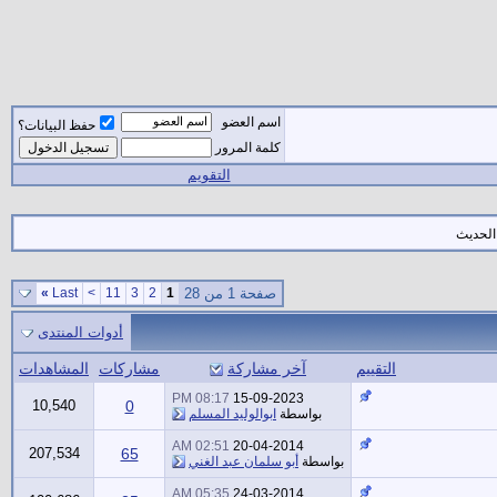
اسم العضو
حفظ البيانات؟
كلمة المرور
التقويم
 الحديث
صفحة 1 من 28
1
2
3
11
>
Last
»
أدوات المنتدى
التقييم
آخر مشاركة
مشاركات
المشاهدات
08:17 PM
15-09-2023
10,540
0
بواسطة
ابوالوليد المسلم
02:51 AM
20-04-2014
207,534
65
بواسطة
أبو سلمان عبد الغني
05:35 AM
24-03-2014