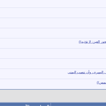
ر العين: لا تؤذيه))
ى اليسرى، وأن ننصب اليمنى
شمس))