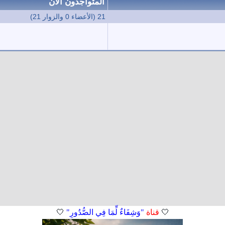
المتواجدون الآن
21 (الأعضاء 0 والزوار 21)
🤍
قناة
"وَشِفَاءٌ لِّمَا فِي الصُّدُورِ"
🤍