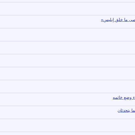
عصى ما خلق إبليس»
ء وضع خاتمه
ا يتحدثان