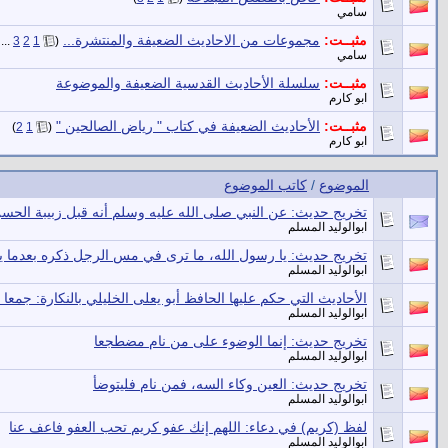
سامي
مثبــت:
مجموعات من الاحاديث الضعيفة والمنتشرة...
‏
...
3
2
1
(
سامي
مثبــت:
سلسلة الأحاديث القدسية الضعيفة والموضوعة
ابو كارم
مثبــت:
الأحاديث الضعيفة في كتاب " رياض الصالحين "
‏
)
2
1
(
ابو كارم
الموضوع
/
كاتب الموضوع
تخريج حديث: عن النبي صلى الله عليه وسلم أنه قبل زبيبة الحس
ابوالوليد المسلم
تخريج حديث: يا رسول الله، ما ترى في مس الرجل ذكره بعدما ي
ابوالوليد المسلم
الأحاديث التي حكم عليها الحافظ أبو يعلى الخليلي ﺑﺎلنكارة: جمعا
ابوالوليد المسلم
تخريج حديث: إنما الوضوء على من نام مضطجعا
ابوالوليد المسلم
تخريج حديث: العين وكاء السه، فمن نام فليتوضأ
ابوالوليد المسلم
لفظ (كريم) في دعاء: اللهم إنك عفو كريم تحب العفو فاعف عنا
ابوالوليد المسلم