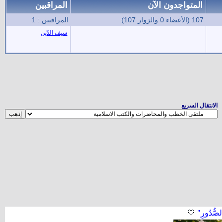
المتواجدون الآن
المراقبين
107 (الأعضاء 0 والزوار 107)
المراقبين : 1
سيف الدّين
الانتقال السريع
لصُّدُورِ"
🤍