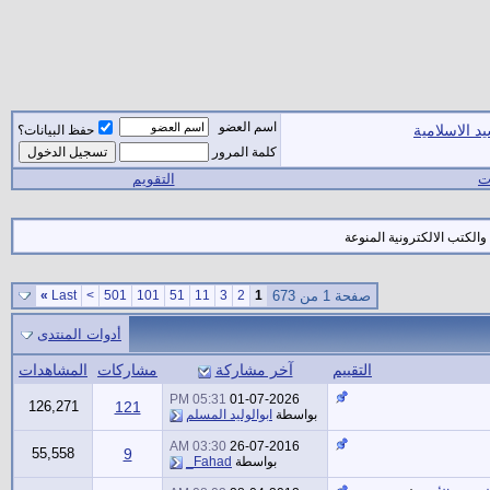
اسم العضو
د الاسلامية
حفظ البيانات؟
كلمة المرور
ات
التقويم
لكتب الالكترونية المنوعة
صفحة 1 من 673
1
2
3
11
51
101
501
>
Last
»
أدوات المنتدى
التقييم
آخر مشاركة
مشاركات
المشاهدات
05:31 PM
01-07-2026
126,271
121
بواسطة
ابوالوليد المسلم
03:30 AM
26-07-2016
55,558
9
بواسطة
Fahad_