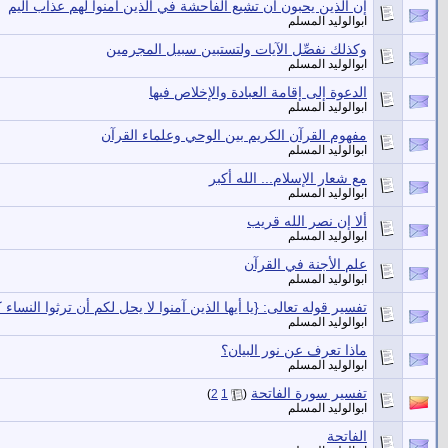
إن الذين يحبون أن تشيع الفاحشة في الذين آمنوا لهم عذاب أليم
ابوالوليد المسلم
وكذلك نفصِّل الآيات ولتستبين سبيل المجرمين
ابوالوليد المسلم
الدعوة إلى إقامة العبادة والإخلاص فيها
ابوالوليد المسلم
مفهوم القرآن الكريم بين الوحي وعلماء القرآن
ابوالوليد المسلم
مع شعار الإسلام... الله أكبر
ابوالوليد المسلم
ألا إن نصر الله قريب
ابوالوليد المسلم
علم الأجنة في القرآن
ابوالوليد المسلم
تفسير قوله تعالى: {يا أيها الذين آمنوا لا يحل لكم أن ترثوا النساء ك
ابوالوليد المسلم
ماذا تعرف عن نور البيان؟
ابوالوليد المسلم
تفسير سورة الفاتحة
‏
)
2
1
(
ابوالوليد المسلم
الفاتحة