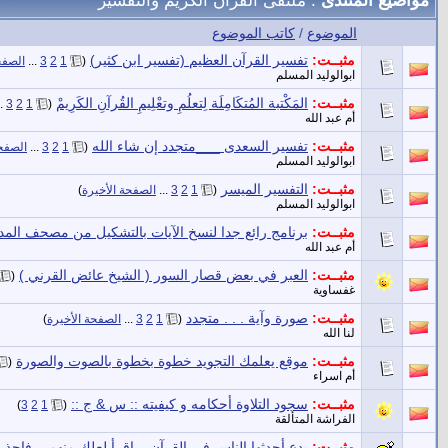
الموضوع
/
كاتب الموضوع
مثبــت:
تفسير القرآن العظيم (تفسير ابن كثير)
‏
(
1
2
3
...
الصفح
ابوالوليد المسلم
مثبــت:
المَكْتبة المُتكَامِلَة لِتعلُمِ وتعْلِيمِ القُرآنِ الكَرِيمْ
‏
..
3
2
1
(
أم عبد الله
مثبــت:
تفسير السعدى ___متجدد إن شاء الله
‏
(
1
2
3
...
الصفحة
ابوالوليد المسلم
مثبــت:
التفسير الميسر
‏
(
1
2
3
...
الصفحة الأخيرة
)
ابوالوليد المسلم
مثبــت:
برنامج رائع جدا لنسخ الآيات بالتشكيل من مصحف المدي
أم عبد الله
مثبــت:
العبر في بعض قصار السور ( الشيخ عائض القرني )
‏
(
غفساوية
مثبــت:
صورة وآية . . . متجدد
‏
(
1
2
3
...
الصفحة الأخيرة
)
لنا الله
مثبــت:
موقع يعلمك التجويد خطوة بخطوة بالصوت والصورة
‏
(
أم اسراء
مثبــت:
سجود التلاوة أحكامه و كيفيته :: س & ج ::
‏
)
3
2
1
(
الفراشة المتألقة
مثبــت:
بدع أحدثها الناس في القرآن .. إقرأ لعلك منهم .. فاحذر