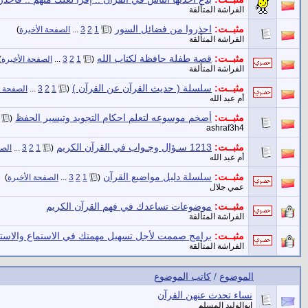
الفراشة المتألقة
مثبــت:
احذروا من فضائل السور
‏
(
1
2
3
...
الصفحة الأخيرة
)
الفراشة المتألقة
مثبــت:
قصة طفلة حافظة لكتاب الله
‏
(
1
2
3
...
الصفحة الأخيرة
)
الفراشة المتألقة
مثبــت:
سلسلة ( حديث القرآن عن القرآن )
‏
(
1
2
3
...
الصفحة ا
أم عبد الله
مثبــت:
أضخم موسوعه لتعلم احكام التجويد وتيسير الحفظ
‏
(
ashraf3h4
مثبــت:
1213 سـؤال وجـواب في القرآن الكريم
‏
(
1
2
3
...
الصف
أم عبد الله
مثبــت:
سلسلة دليل مواضيع القرآن
‏
(
1
2
3
...
الصفحة الأخيرة
)
عمي جلال
مثبــت:
موضوعات تساعدك في فهم القرآن الكريم
الفراشة المتألقة
مثبــت:
برامج صممت لأجل تسهيل مهمتك في الاستماع والاستمتاع
الفراشة المتألقة
الموضوع
/
كاتب الموضوع
نساء تحدث عنهن القرآن
ابوالوليد المسلم