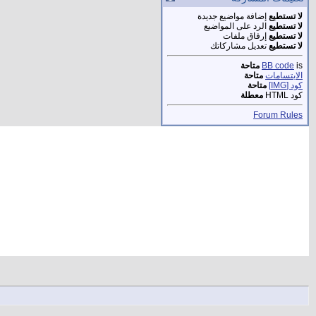
لا تستطيع
إضافة مواضيع جديدة
لا تستطيع
الرد على المواضيع
لا تستطيع
إرفاق ملفات
لا تستطيع
تعديل مشاركاتك
is
BB code
متاحة
الابتسامات
متاحة
كود [IMG]
متاحة
كود HTML
معطلة
Forum Rules