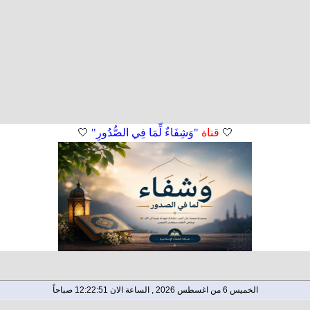
🤍
قناة
"وَشِفَاءٌ لِّمَا فِي الصُّدُورِ"
🤍
الخميس 6 من اغسطس 2026 , الساعة الان 12:22:51 صباحاً