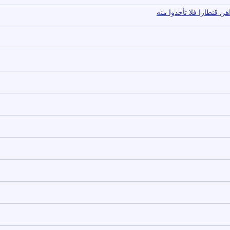
ن قنطارا فلا تأخذوا منه