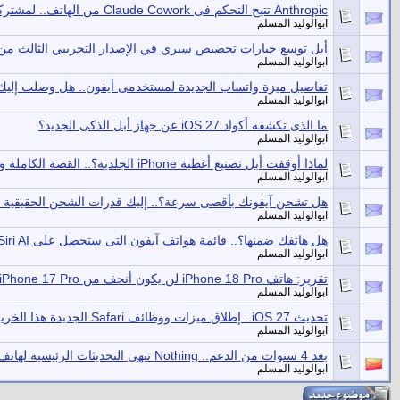
Anthropic تتيح التحكم فى Claude Cowork من الهاتف.. لمشتركى Max أولًا
ابوالوليد المسلم
أبل توسع خيارات تخصيص سيري في الإصدار التجريبي الثالث من OS 27
ابوالوليد المسلم
تفاصيل ميزة واتساب الجديدة لمستخدمى أيفون.. هل وصلت إليك
ابوالوليد المسلم
ما الذى تكشفه أكواد iOS 27 عن جهاز أبل الذكى الجديد؟
ابوالوليد المسلم
لماذا أوقفت أبل تصنيع أغطية iPhone الجلدية؟.. القصة الكاملة وراء القرار
ابوالوليد المسلم
هل تشحن آيفونك بأقصى سرعة؟.. إليك قدرات الشحن الحقيقية ل
ابوالوليد المسلم
هل هاتفك ضمنها؟.. قائمة هواتف آيفون التى ستحصل على Siri AI الجديد
ابوالوليد المسلم
تقرير: هاتف iPhone 18 Pro لن يكون أنحف من iPhone 17 Pro
ابوالوليد المسلم
تحديث iOS 27.. إطلاق ميزات ووظائف Safari الجديدة هذا الخريف
ابوالوليد المسلم
بعد 4 سنوات من الدعم.. Nothing تنهى التحديثات الرئيسية لهاتف Phone 1
ابوالوليد المسلم