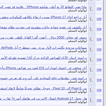
ابوالوليد المسلم
ماذا تعنى النقاط الأربع أعلى شاشة iPhone؟.. علامة قد تشير إلى مشكلة
ابوالوليد المسلم
آبل تراجع إنتاج iPhone 17 بسبب ارتفاع تكاليف المكونات ونقص الذاكرة
ابوالوليد المسلم
آبل تكشف عن تقنية حماية بيانات متقدمة في تحديث نظام تشغيل
ابوالوليد المسلم
وسعر قد يتجاوز 2000 دولار.. آيفون ألترا القابل للطي يقترب من الواقع.. شاشة شبه خالية
ابوالوليد المسلم
سماعات مزودة بكاميرات لأول مرة.. متى ستطرح أبل AirPods جديدة؟
ابوالوليد المسلم
دراسة: إدمان الآباء للهواتف الذكية يترك آثارًا نفسية طويلة الأمد
ابوالوليد المسلم
أبل تتوقف عن اعتماد إصدارات iOS لعدد من هواتف iPhone وأجهزة iPad القديمة
ابوالوليد المسلم
دراسة تحذر: تطبيقات vpn المجانية على أندرويد قد تعرض خصوصيتك للخطر
ابوالوليد المسلم
من Pixel 6 إلى Pixel 10.. جوجل تطلق تحديثًا شاملًا لإنقاذ استقرار هواتفها
ابوالوليد المسلم
هل يجعل Android 17 اتصال الإنترنت في هاتفك أسرع؟ تقارير تشير إلى قفزة كبيرة فى الأداء
ابوالوليد المسلم