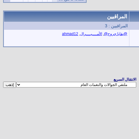
المراقبين
المراقبين : 3
@بقايا جروح@
,
الأمــــيــــرال
,
ahmad12
الانتقال السريع