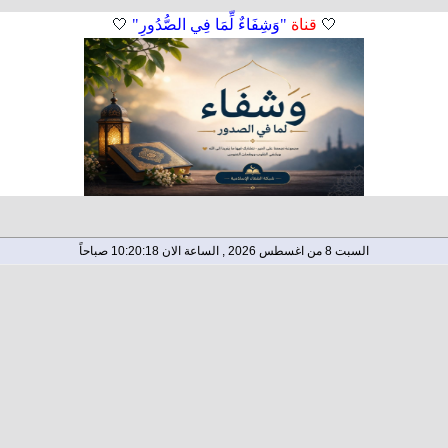
🤍
قناة
"وَشِفَاءٌ لِّمَا فِي الصُّدُورِ"
🤍
السبت 8 من اغسطس 2026 , الساعة الان 10:20:19 صباحاً