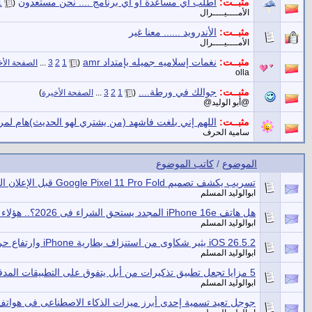
مثبــت:
اطلب اي مساعدة او اي برنامج .... نحن مستعدون
‏
1
(
الأمــــيــــرال
مثبــت:
الأندرويد ...... معنا غير
الأمــــيــــرال
مثبــت:
نغمات إسلاميه جميله بإمتداد amr
‏
(
1
2
3
...
الصفحة الأخ
olla
مثبــت:
جوالك في ورطة....
‏
(
1
2
3
...
الصفحة الأخيرة
)
@أبو الوليد@
مثبــت:
اللهم إني بلغت فاشهد (من يشتري لهو الحديث)هام لمرت
سامية الحرف
الموضوع
/
كاتب الموضوع
تسريب يكشف تصميم Google Pixel 11 Pro Fold قبل الإعلان الرسمى
ابوالوليد المسلم
هل هاتف iPhone 16e المجدد يستحق الشراء فى 2026؟.. هؤلاء فقط يناسبهم الهاتف
ابوالوليد المسلم
iOS 26.5.2 يثير شكاوى من استنزاف بطارية iPhone وارتفاع حرارته
ابوالوليد المسلم
5 مزايا تجعل تطبيق تذكيرات من أبل يتفوق على التطبيقات المدفوعة
ابوالوليد المسلم
جوجل تعيد تسمية إحدى أبرز ميزات الذكاء الاصطناعى فى هواتف ixel 11