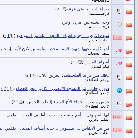
Pavlosszw
مساء الخير حبيبتى غزة
‏
)
2
1
(
فرحــــــــــة
وجه الشبه بين امي ...وغزة
فرحــــــــــة
سيدة الارض ... جديد اطياف المجد .. بقلمي المتواضع
‏
)
2
1
(
القلب الحزين
أخر كلمة وجهها شهيد الأمة المجدد أسامة بن لادن لأمته [توجيهات
سيف السحاب
أشواق القدس
‏
)
2
1
(
فتاة القسام
..₪.. مـن تراثنا الفلسطينى العريق ..₪..
‏
)
2
1
(
ღ بحر العطاء ღ
صور رحلتي إلى المسجد الأقصى .. كاميرا بحر العطاء
‏
.
3
2
1
(
ღ بحر العطاء ღ
عرض مصور.. إخراج الأخ المبدع (القلب الحزين)
‏
)
2
1
(
ღ بحر العطاء ღ
ايها الصهيوني ...أقم ماشئت ... جديد أطياف المجد .. بقلمي
القلب الحزين
من بين الانقاض ... أنتشلوني .. جديد أطياف المجد ... بقلمي ال
القلب الحزين