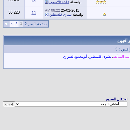
بواسطة
عاشقةالاقصى
08:22 AM
25-02-2011
36,220
11
بواسطة
بشرى فلسطين
صفحة 1 من 2
1
2
>
راقبين
قبين : 3
شة المتألقة
,
بشرى فلسطين
,
أبومحمودالسوري
الانتقال السريع