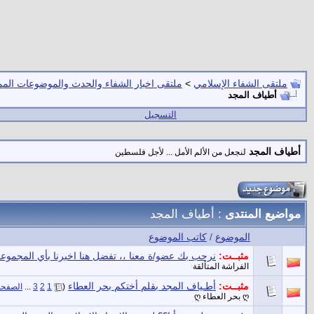
ملتقى الشفاء الإسلامي
>
ملتقى اخبار الشفاء والحدث والموضوعات المم
أطياف المجد
التسجيل
أطياف المجد
لنجعل من الألم الأمل ... لأجل فلسطين
مواضيع المنتدى
: أطياف المجد
الموضوع
/
كاتب الموضوع
مثبــت:
نرحب بك عضو/ة معنا ،، تفضل هنا اخبرنا بأي المجموعا
الفراشة المتألقة
مثبــت:
أطـياف المجد بقلم أختكم بحر العطاء
‏
(
1
2
3
...
الصفحة 
ღ بحر العطاء ღ