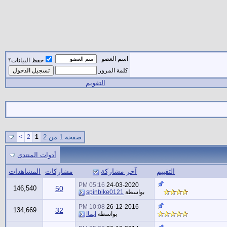
اسم العضو
حفظ البيانات؟
كلمة المرور
التقويم
صفحة 1 من 2
1
2
>
أدوات المنتدى
التقييم
آخر مشاركة
مشاركات
المشاهدات
05:16 PM
24-03-2020
146,540
50
بواسطة
spinbike0121
10:08 PM
26-12-2016
134,669
32
بواسطة
ايماا