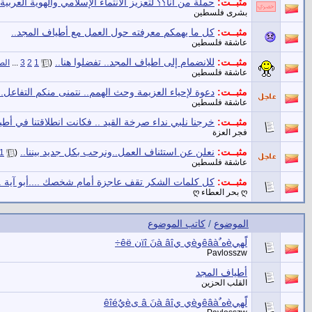
مثبــت:
حملة من أنا؟؟ لتعزيز الانتماء الإسلامي والهوية العربية
بشرى فلسطين
مثبــت:
كل ما يهمكم معرفته حول العمل مع أطياف المجد..
عاشقة فلسطين
مثبــت:
للانضمام إلى اطياف المجد.. تفضلوا هنا..
‏
(
1
2
3
...
الص
عاشقة فلسطين
مثبــت:
دعوة لإحياء العزيمة وحث الهمم.. نتمنى منكم التفاعل..
عاشقة فلسطين
مثبــت:
خرجنا نلبي نداء صرخة القيد .. فكانت انطلاقتنا في أط
فجر العزة
مثبــت:
نعلن عن استئناف العمل..ونرحب بكل جديد بيننا..
‏
1
(
عاشقة فلسطين
مثبــت:
كل كلمات الشكر تقف عاجزة أمام شخصك ....أبو آية ..
ღ بحر العطاء ღ
الموضوع
/
كاتب الموضوع
لًَهيèه ٌêâàوèي يà âîنَ ïîن êë‏÷
Pavlosszw
أطياف المجد
القلب الحزين
لًَهيèه ٌêâàوèي يà âîنَ â ىèيٌêîé