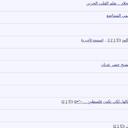
اد .. بقلم القلب الحزين
قلمي المتواضع
لود
‏
(
1
2
3
...
الصفحة الأخيرة
)
‏
)
2
1
(
ل
‏
)
2
1
(