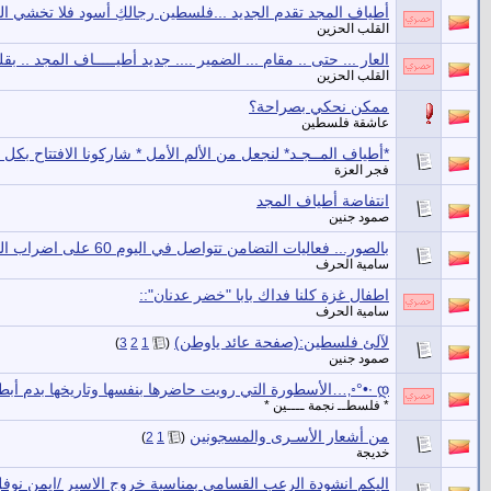
أطياف المجد تقدم الجديد ...فلسطين رجالكِ أسود فلا تخشي الجل
القلب الحزين
العار ... حتى .. مقام ... الضمير .... جديد أطيـــــاف المجد .. ب
القلب الحزين
ممكن نحكي بصراحة؟
عاشقة فلسطين
*أطياف المــجـد* لنجعل من الألم الأمل * شاركونا الافتتاح بكل ا
فجر العزة
انتفاضة أطياف المجد
صمود جنين
بالصور... فعاليات التضامن تتواصل في اليوم 60 على اضراب الشيخ خضر عدنان
سامية الحرف
اطفال غزة كلنا فداك بابا "خضر عدنان"::
سامية الحرف
لآلئ فلسطين:(صفحة عائد ياوطن)
‏
)
3
2
1
(
صمود جنين
დ ∙•°◦‚…الأسطورة التي رويت حاضرها بنفسها وتاريخها بدم أبطالها،،لكي تكون فلسطين …‚◦°•დ
* فلسطــ نجمة ــــين *
من أشعار الأسـرى والمسجونين
‏
)
2
1
(
خديجة
اليكم انشودة الرعب القسامى بمناسبة خروج الاسير /ايمن نوف