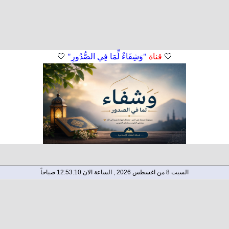
🤍
قناة
"وَشِفَاءٌ لِّمَا فِي الصُّدُورِ"
🤍
السبت 8 من اغسطس 2026 , الساعة الان 12:53:10 صباحاً