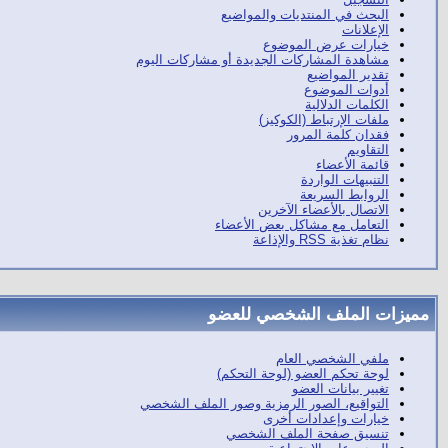
البحث في المنتديات والمواضيع
الإعلانات
خيارات عرض الموضوع
مشاهدة المشاركات الجديدة أو مشاركات اليوم
تقدير المواضيع
أدوات الموضوع
الكلمات الدلالية
ملفات الإرتباط (الكوكيز)
فقدان كلمة المرور
التقاويم
قائمة الأعضاء
التنبيهات الواردة
الروابط السريعة
الاتصال بالأعضاء الآخرين
التعامل مع مشاكل بعض الأعضاء
نظام تغذية RSS والإذاعة
مميزات الملف الشخصي للعضو
ملفي الشخصي العام
لوحة تحكم العضو (لوحة التحكم)
تغيير بيانات العضو
التواقيع، الصور الرمزية وصور الملف الشخصي
خيارات وإعدادات أخرى
تنسيق صفحة الملف الشخصي