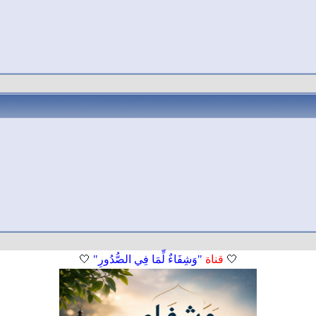
🤍
قناة
"وَشِفَاءٌ لِّمَا فِي الصُّدُورِ"
🤍