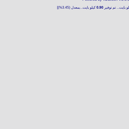
و بايت... تم توفير
0.90
كيلو بايت...بمعدل (3.45%)]