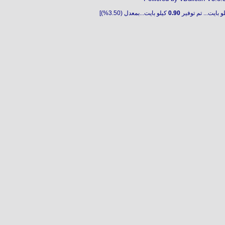
و بايت... تم توفير
0.90
كيلو بايت...بمعدل (3.50%)]