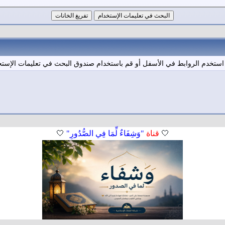
 استخدم الروابط في الأسفل أو قم باستخدام صندوق البحث في تعليمات الإستخ
🤍
قناة
"وَشِفَاءٌ لِّمَا فِي الصُّدُورِ"
🤍