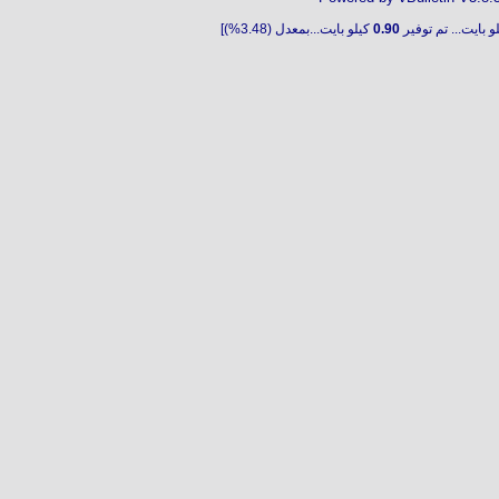
و بايت... تم توفير
0.90
كيلو بايت...بمعدل (3.48%)]